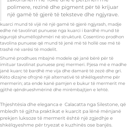
polimere, rezinë dhe pigment për të krijuar
një gamë të gjerë të teksteve dhe ngjyrave.
kuarci mund të vijë në një gamë të gjerë ngjyrash, madje
edhe në tavolinat punuese nga kuarci i bardhë mund të
sigurojë shumëllojshmëri në strukturë. Cosentino prodhon
tavolina punuese që mund të jenë më të hollë ose më të
trashë në varësi të modelit.
Shumë prodhues mbajnë modele që janë bërë për të
imituar tavolinat punuese prej mermeri. Pjesa më e madhe
janë kuarc të bardhë me vija dhe damarë të zezë dhe gri.
Këto dizajne ofrojnë një alternativë të shkëlqyeshme për
mermerin; ata ende kanë pamjen e bukur të mermerit me
gjithë qëndrueshmërinë dhe mirëmbajtjen e lehtë.
Thjeshtësia dhe eleganca e Calacatta nga Silestone, që
mbledh të gjitha praktikat e kuarcit pa lënë mënjanë
prekjen luksoze të mermerit është një zgjedhje e
shkëlqyeshme për tryezat e kuzhinës ose banjës.