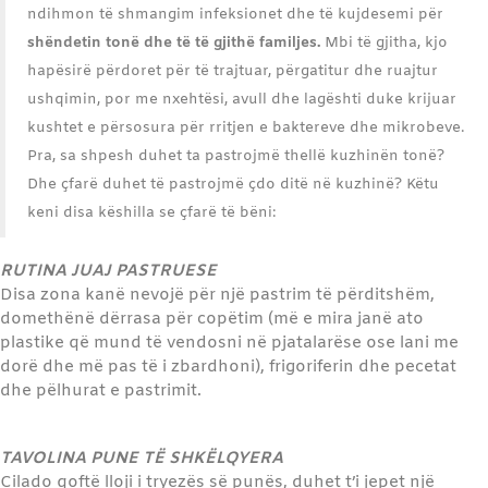
ndihmon të shmangim infeksionet dhe të kujdesemi për
shëndetin tonë dhe të të gjithë familjes.
Mbi të gjitha, kjo
hapësirë përdoret për të trajtuar, përgatitur dhe ruajtur
ushqimin, por me nxehtësi, avull dhe lagështi duke krijuar
kushtet e përsosura për rritjen e baktereve dhe mikrobeve.
Pra, sa shpesh duhet ta pastrojmë thellë kuzhinën tonë?
Dhe çfarë duhet të pastrojmë çdo ditë në kuzhinë? Këtu
keni disa këshilla se çfarë të bëni:
RUTINA JUAJ PASTRUESE
Disa zona kanë nevojë për një pastrim të përditshëm,
domethënë dërrasa për copëtim (më e mira janë ato
plastike që mund të vendosni në pjatalarëse ose lani me
dorë dhe më pas të i zbardhoni), frigoriferin dhe pecetat
dhe pëlhurat e pastrimit.
TAVOLINA PUNE TË SHKËLQYERA
Cilado qoftë lloji i tryezës së punës, duhet t’i jepet një