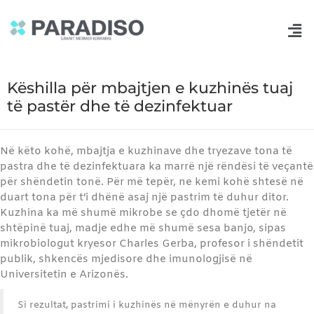
Këshilla për mbajtjen e kuzhinës tuaj
të pastër dhe të dezinfektuar
Në këto kohë, mbajtja e kuzhinave dhe tryezave tona të
pastra dhe të dezinfektuara ka marrë një rëndësi të veçantë
për shëndetin tonë. Për më tepër, ne kemi kohë shtesë në
duart tona për t’i dhënë asaj një pastrim të duhur ditor.
Kuzhina ka më shumë mikrobe se çdo dhomë tjetër në
shtëpinë tuaj, madje edhe më shumë sesa banjo, sipas
mikrobiologut kryesor Charles Gerba, profesor i shëndetit
publik, shkencës mjedisore dhe imunologjisë në
Universitetin e Arizonës.
Si rezultat, pastrimi i kuzhinës në mënyrën e duhur na