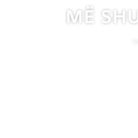
MË SH
N