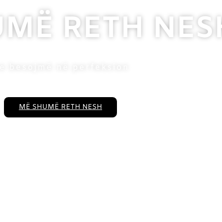
UMË RETH NES
e besojmë në perfeksion
MË SHUMË RETH NESH