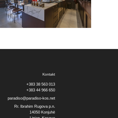
Kontakt
+383 38 563 013
+383 44 966 650
paradiso@paradiso-kos.net
Rr. Ibrahim Rugova p.n.
14050 Konjuhë
Lipjan, Kosovo