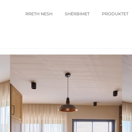
RRETH NESH
SHËRBIMET
PRODUKTET